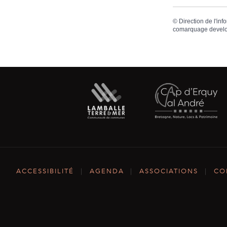
©
Direction de l'inf
comarquage devel
ACCESSIBILITÉ
|
AGENDA
|
ASSOCIATIONS
|
CO