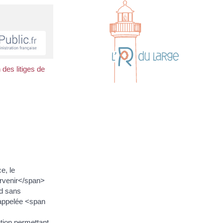
 des litiges de
e, le
rvenir</span>
d sans
 appelée <span
tion permettant