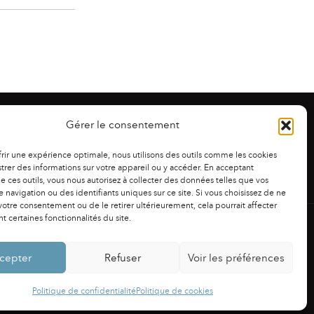
Gérer le consentement
frir une expérience optimale, nous utilisons des outils comme les cookies
trer des informations sur votre appareil ou y accéder. En acceptant
 de ces outils, vous nous autorisez à collecter des données telles que vos
 navigation ou des identifiants uniques sur ce site. Si vous choisissez de ne
otre consentement ou de le retirer ultérieurement, cela pourrait affecter
 certaines fonctionnalités du site.
NS LÉGALES
|
POLITIQUE DE CONFIDENTIALITÉ
cepter
Refuser
Voir les préférences
Powered by
Fluida
&
WordPress.
Politique de confidentialité
Politique de cookies