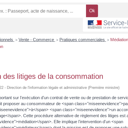
sionnels
Vente - Commerce
Pratiques commerciales
Médiation
>
>
>
on
 des litiges de la consommation
22 - Direction de l'information légale et administrative (Première ministre)
portant sur l'exécution d'un contrat de vente ou de prestation de servic
oit proposer au consommateur de <span class="miseenevidence">pa
iseenevidence">à</span> <span class="miseenevidence">un accor
juge</span>. Cette procédure alternative de règlement des litiges est
idence">médiation</span>. Elle implique l'intervention d'un <span
idence">médiateur</span> dont la mission est de proposer une solu