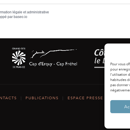
ormation légale et administrative
oppé par
baseo.io
Pour vous of
pour enregis
l'utilisation
habitudes de
pas donner v
négativement
NTACTS
|
PUBLICATIONS
|
ESPACE PRESSE
|
MENTIO
Ac