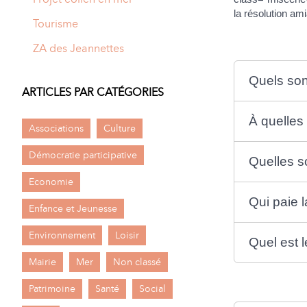
la résolution amia
Tourisme
ZA des Jeannettes
Quels son
ARTICLES PAR CATÉGORIES
À quelles
Associations
Culture
Démocratie participative
Quelles s
Economie
Qui paie 
Enfance et Jeunesse
Environnement
Loisir
Quel est 
Mairie
Mer
Non classé
Patrimoine
Santé
Social