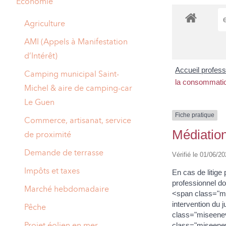
Economie
A
M
Agriculture
A
I
AMI (Appels à Manifestation
d’Intérêt)
R
I
Accueil profes
Camping municipal Saint-
E
la consommati
Michel & aire de camping-car
Le Guen
Fiche pratique
Commerce, artisanat, service
Médiation
de proximité
Demande de terrasse
Vérifié le 01/06/20
Impôts et taxes
En cas de litige 
professionnel d
Marché hebdomadaire
<span class="m
intervention du 
Pêche
class="miseenev
Projet éolien en mer
class="miseenev