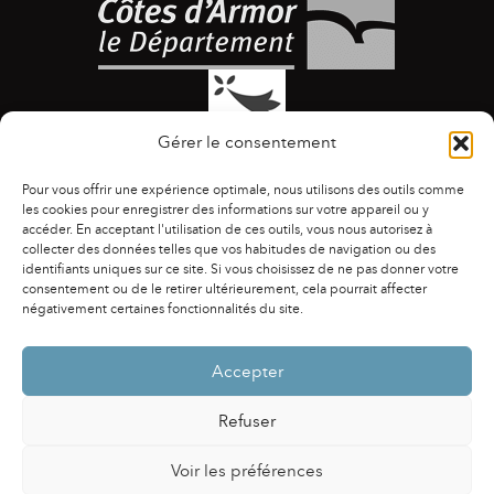
Gérer le consentement
Pour vous offrir une expérience optimale, nous utilisons des outils comme
les cookies pour enregistrer des informations sur votre appareil ou y
accéder. En acceptant l'utilisation de ces outils, vous nous autorisez à
collecter des données telles que vos habitudes de navigation ou des
identifiants uniques sur ce site. Si vous choisissez de ne pas donner votre
ACCESSIBILITÉ
|
AGENDA
|
ASSOCIATIONS
|
consentement ou de le retirer ultérieurement, cela pourrait affecter
CONTACTS
|
PUBLICATIONS
|
ESPACE PRESSE
|
négativement certaines fonctionnalités du site.
MENTIONS LÉGALES
|
POLITIQUE DE CONFIDENTIALITÉ
Accepter
Refuser
Voir les préférences