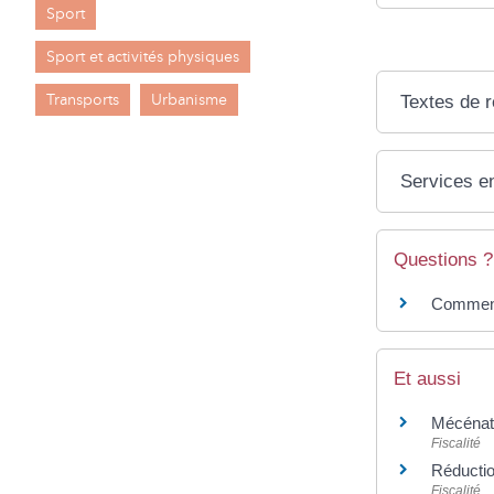
Sport
Sport et activités physiques
Transports
Urbanisme
Textes de 
Services en
Questions ?
Comment 
Et aussi
Mécénat 
Fiscalité
Réductio
Fiscalité