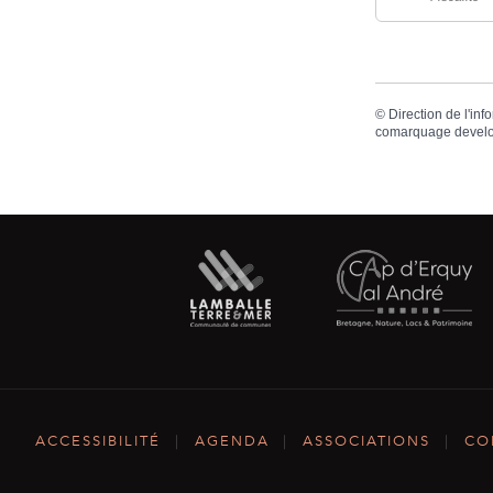
©
Direction de l'inf
comarquage devel
ACCESSIBILITÉ
|
AGENDA
|
ASSOCIATIONS
|
CO