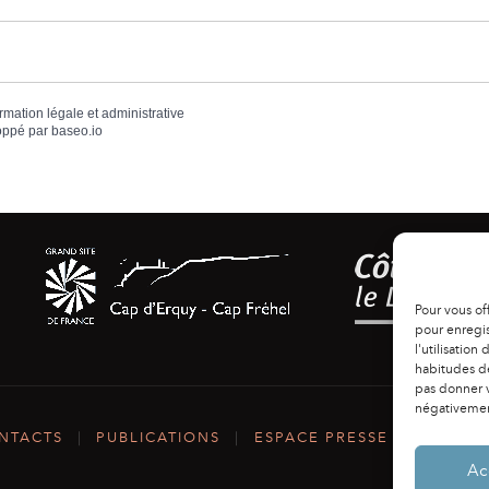
ormation légale et administrative
oppé par
baseo.io
Pour vous of
pour enregis
l'utilisation
habitudes de
pas donner v
négativement
NTACTS
|
PUBLICATIONS
|
ESPACE PRESSE
|
MENTIO
Ac