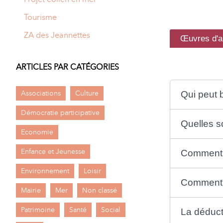
Tourisme
ZA des Jeannettes
Œuvres d'a
ARTICLES PAR CATÉGORIES
Associations
Culture
Qui peut 
Démocratie participative
Quelles s
Economie
Enfance et Jeunesse
Comment b
Environnement
Loisir
Comment s
Mairie
Mer
Non classé
Patrimoine
Santé
Social
La déduct