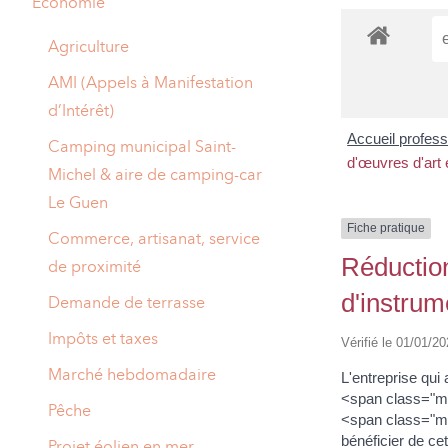
Economie
A
M
Agriculture
A
I
AMI (Appels à Manifestation
d’Intérêt)
R
I
Accueil profes
Camping municipal Saint-
E
d'œuvres d'art 
Michel & aire de camping-car
Le Guen
Fiche pratique
Commerce, artisanat, service
Réduction
de proximité
d'instru
Demande de terrasse
Impôts et taxes
Vérifié le 01/01/20
Marché hebdomadaire
L'entreprise qu
<span class="m
Pêche
<span class="mi
bénéficier de cet
Projet éolien en mer