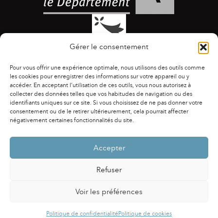
Gérer le consentement
Pour vous offrir une expérience optimale, nous utilisons des outils comme
les cookies pour enregistrer des informations sur votre appareil ou y
accéder. En acceptant l'utilisation de ces outils, vous nous autorisez à
collecter des données telles que vos habitudes de navigation ou des
identifiants uniques sur ce site. Si vous choisissez de ne pas donner votre
ACCESSIBILITÉ
|
AGENDA
|
ASSOCIATIONS
|
consentement ou de le retirer ultérieurement, cela pourrait affecter
CONTACTS
|
PUBLICATIONS
|
ESPACE PRESSE
|
négativement certaines fonctionnalités du site.
MENTIONS LÉGALES
|
POLITIQUE DE CONFIDENTIALITÉ
Accepter
Refuser
Voir les préférences
Powered by
Fluida
&
WordPress.
Politique de confidentialité
Politique de cookies