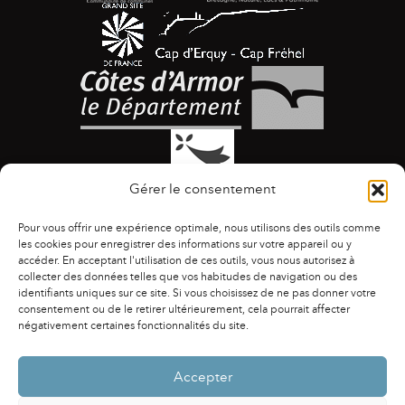
Gérer le consentement
Pour vous offrir une expérience optimale, nous utilisons des outils comme
les cookies pour enregistrer des informations sur votre appareil ou y
accéder. En acceptant l'utilisation de ces outils, vous nous autorisez à
collecter des données telles que vos habitudes de navigation ou des
identifiants uniques sur ce site. Si vous choisissez de ne pas donner votre
ACCESSIBILITÉ
|
AGENDA
|
ASSOCIATIONS
|
consentement ou de le retirer ultérieurement, cela pourrait affecter
CONTACTS
|
PUBLICATIONS
|
ESPACE PRESSE
|
négativement certaines fonctionnalités du site.
MENTIONS LÉGALES
|
POLITIQUE DE CONFIDENTIALITÉ
Accepter