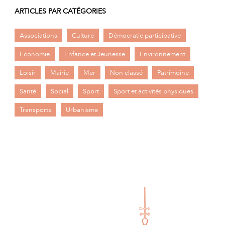
ARTICLES PAR CATÉGORIES
Associations
Culture
Démocratie participative
Economie
Enfance et Jeunesse
Environnement
Loisir
Mairie
Mer
Non classé
Patrimoine
Santé
Social
Sport
Sport et activités physiques
Transports
Urbanisme