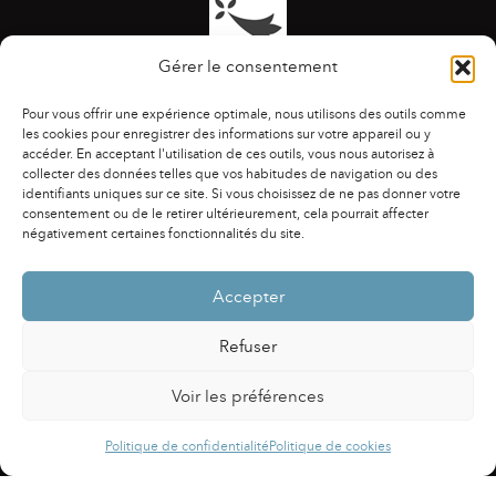
Gérer le consentement
Pour vous offrir une expérience optimale, nous utilisons des outils comme
les cookies pour enregistrer des informations sur votre appareil ou y
accéder. En acceptant l'utilisation de ces outils, vous nous autorisez à
collecter des données telles que vos habitudes de navigation ou des
identifiants uniques sur ce site. Si vous choisissez de ne pas donner votre
ACCESSIBILITÉ
|
AGENDA
|
ASSOCIATIONS
|
consentement ou de le retirer ultérieurement, cela pourrait affecter
CONTACTS
|
PUBLICATIONS
|
ESPACE PRESSE
|
négativement certaines fonctionnalités du site.
MENTIONS LÉGALES
|
POLITIQUE DE CONFIDENTIALITÉ
Accepter
Refuser
Voir les préférences
Powered by
Fluida
&
WordPress.
Politique de confidentialité
Politique de cookies