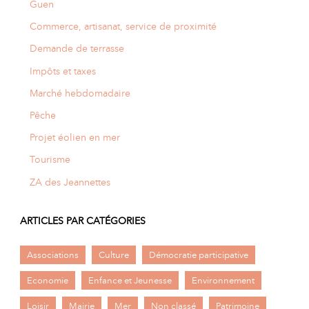
Guen
Commerce, artisanat, service de proximité
Demande de terrasse
Impôts et taxes
Marché hebdomadaire
Pêche
Projet éolien en mer
Tourisme
ZA des Jeannettes
ARTICLES PAR CATÉGORIES
Associations
Culture
Démocratie participative
Economie
Enfance et Jeunesse
Environnement
Loisir
Mairie
Mer
Non classé
Patrimoine