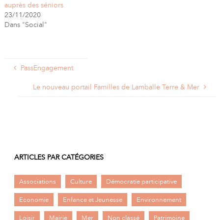
auprès des séniors
23/11/2020
Dans "Social"
PassEngagement
Le nouveau portail Familles de Lamballe Terre & Mer
ARTICLES PAR CATÉGORIES
Associations
Culture
Démocratie participative
Economie
Enfance et Jeunesse
Environnement
Loisir
Mairie
Mer
Non classé
Patrimoine