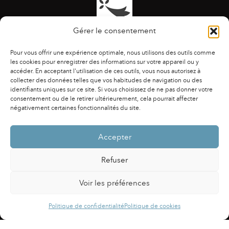
Gérer le consentement
Pour vous offrir une expérience optimale, nous utilisons des outils comme
les cookies pour enregistrer des informations sur votre appareil ou y
accéder. En acceptant l'utilisation de ces outils, vous nous autorisez à
collecter des données telles que vos habitudes de navigation ou des
identifiants uniques sur ce site. Si vous choisissez de ne pas donner votre
ACCESSIBILITÉ
|
AGENDA
|
ASSOCIATIONS
|
consentement ou de le retirer ultérieurement, cela pourrait affecter
CONTACTS
|
PUBLICATIONS
|
ESPACE PRESSE
|
négativement certaines fonctionnalités du site.
MENTIONS LÉGALES
|
POLITIQUE DE CONFIDENTIALITÉ
Accepter
Refuser
Voir les préférences
Powered by
Fluida
&
WordPress.
Politique de confidentialité
Politique de cookies