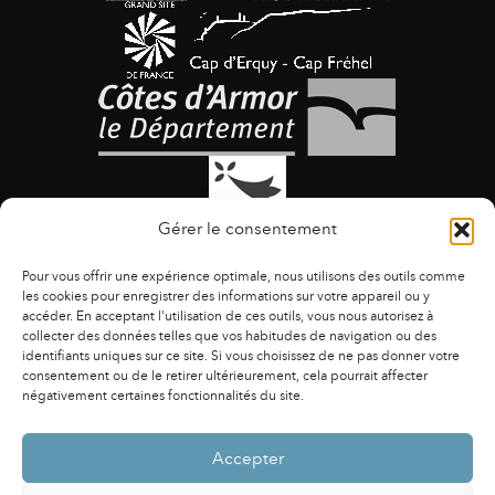
Gérer le consentement
Pour vous offrir une expérience optimale, nous utilisons des outils comme
les cookies pour enregistrer des informations sur votre appareil ou y
accéder. En acceptant l'utilisation de ces outils, vous nous autorisez à
collecter des données telles que vos habitudes de navigation ou des
identifiants uniques sur ce site. Si vous choisissez de ne pas donner votre
ACCESSIBILITÉ
|
AGENDA
|
ASSOCIATIONS
|
consentement ou de le retirer ultérieurement, cela pourrait affecter
CONTACTS
|
PUBLICATIONS
|
ESPACE PRESSE
|
négativement certaines fonctionnalités du site.
MENTIONS LÉGALES
|
POLITIQUE DE CONFIDENTIALITÉ
Accepter