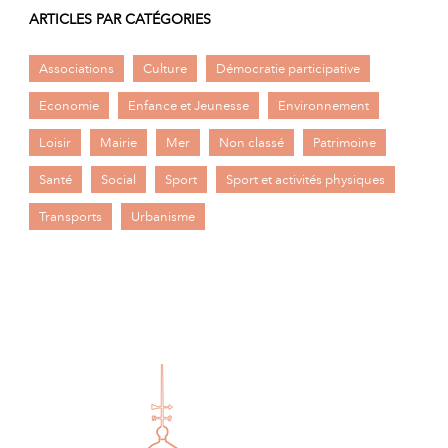
ARTICLES PAR CATÉGORIES
Associations
Culture
Démocratie participative
Economie
Enfance et Jeunesse
Environnement
Loisir
Mairie
Mer
Non classé
Patrimoine
Santé
Social
Sport
Sport et activités physiques
Transports
Urbanisme