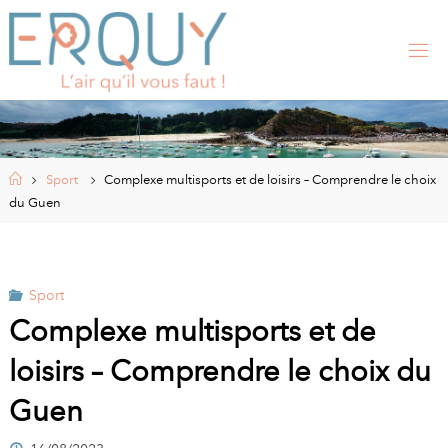
Skip
to
content
E
R
Q
U
Y
,
S
I
Home
Sport
Complexe multisports et de loisirs – Comprendre le choix
T
E
du Guen
O
F
F
I
C
I
Sport
E
L
Complexe multisports et de
D
E
loisirs – Comprendre le choix du
L
A
Guen
M