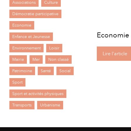
Associations
Culture
A
M
Démocratie participative
A
I
Economie
Economie
R
I
Enfance et Jeunesse
E
Environnement
Loisir
"
Lire l'article
Mairie
Mer
Non classé
Patrimoine
Santé
Social
Sport
Sport et activités physiques
Transports
Urbanisme