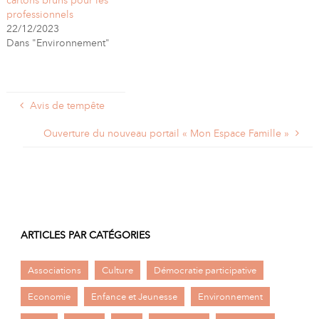
cartons bruns pour les
professionnels
22/12/2023
Dans "Environnement"
Avis de tempête
Ouverture du nouveau portail « Mon Espace Famille »
ARTICLES PAR CATÉGORIES
Associations
Culture
Démocratie participative
Economie
Enfance et Jeunesse
Environnement