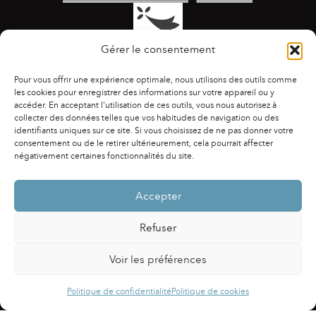
Gérer le consentement
Pour vous offrir une expérience optimale, nous utilisons des outils comme
les cookies pour enregistrer des informations sur votre appareil ou y
accéder. En acceptant l'utilisation de ces outils, vous nous autorisez à
collecter des données telles que vos habitudes de navigation ou des
identifiants uniques sur ce site. Si vous choisissez de ne pas donner votre
ACCESSIBILITÉ
|
AGENDA
|
ASSOCIATIONS
|
consentement ou de le retirer ultérieurement, cela pourrait affecter
CONTACTS
|
PUBLICATIONS
|
ESPACE PRESSE
|
négativement certaines fonctionnalités du site.
MENTIONS LÉGALES
|
POLITIQUE DE CONFIDENTIALITÉ
Accepter
Refuser
Voir les préférences
Powered by
Fluida
&
WordPress.
Politique de confidentialité
Politique de cookies