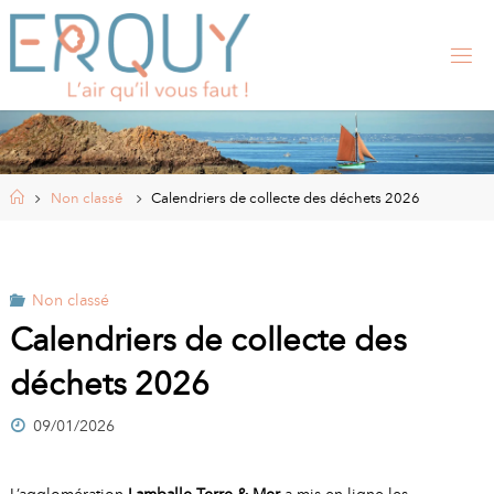
Skip
to
content
E
R
Q
U
Y
,
S
I
Home
Non classé
Calendriers de collecte des déchets 2026
T
E
O
F
F
I
Non classé
C
I
Calendriers de collecte des
E
L
déchets 2026
D
E
L
A
09/01/2026
M
L’agglomération
Lamballe Terre & Mer
a mis en ligne les