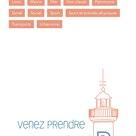
Loisir
Mairie
Mer
Non classé
Patrimoine
Santé
Social
Sport
Sport et activités physiques
Transports
Urbanisme