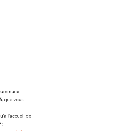
a Commune
6
, que vous
u’à l’accueil de
 :