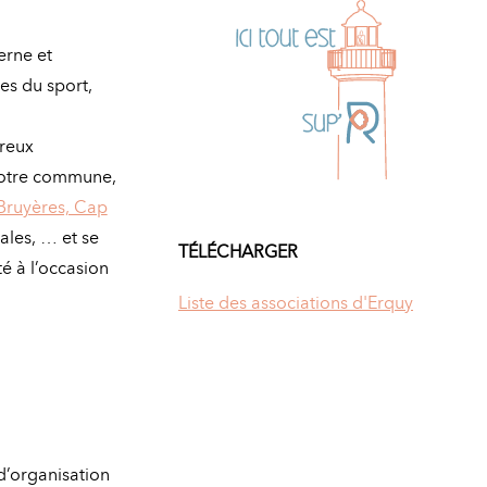
erne et
es du sport,
reux
 notre commune,
Bruyères, Cap
vales, … et se
TÉLÉCHARGER
é à l’occasion
Liste des associations d'Erquy
d’organisation