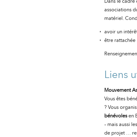
Dans le cadre
associations du
matériel. Condi
avoir un intérê
être rattachée
Renseignemen
Liens u
Mouvement Ass
Vous êtes bén
? Vous organis
bénévoles
en B
– mais aussi le
de projet … re