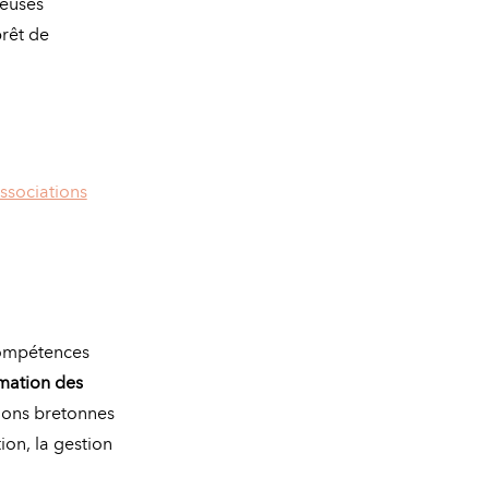
reuses
prêt de
ssociations
compétences
rmation des
tions bretonnes
ion, la gestion