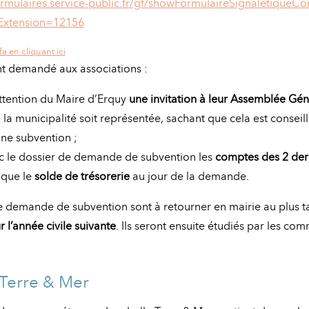
rmulaires.service-public.fr/gf/showFormulaireSignaletiqueCo
xtension=12156
a en cliquant ici
nt demandé aux associations :
attention du Maire d’Erquy
une invitation à leur Assemblée Gén
la municipalité soit représentée, sachant que cela est conseill
une subvention ;
c le dossier de demande de subvention les
comptes des 2 dern
 que le
solde de trésorerie
au jour de la demande.
e demande de subvention sont à retourner en mairie au plus 
l’année civile suivante
. Ils seront ensuite étudiés par les co
Terre & Mer