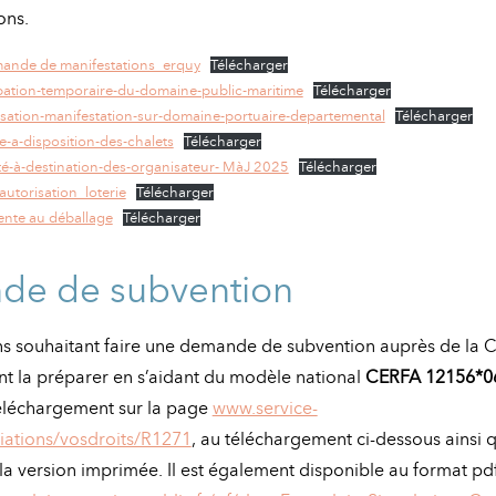
ons.
ande de manifestations_erquy
Télécharger
tion-temporaire-du-domaine-public-maritime
Télécharger
sation-manifestation-sur-domaine-portuaire-departemental
Télécharger
-a-disposition-des-chalets
Télécharger
té-à-destination-des-organisateur- MàJ 2025
Télécharger
utorisation_loterie
Télécharger
ente au déballage
Télécharger
e de subvention
ons souhaitant faire une demande de subvention auprès de l
t la préparer en s’aidant du modèle national
CERFA 12156*0
téléchargement sur la page
www.service-
ciations/vosdroits/R1271
, au téléchargement ci-dessous ainsi q
 la version imprimée. Il est également disponible au format pdf