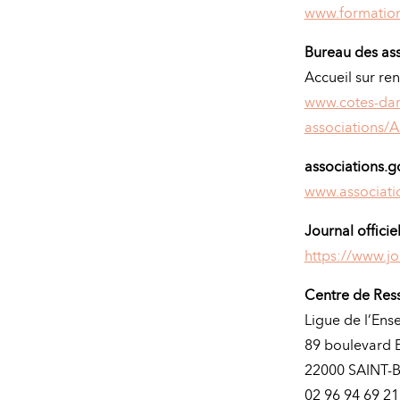
www.formation
Bureau des ass
Accueil sur re
www.cotes-darm
associations/A
associations.g
www.associatio
Journal officie
https://www.jou
Centre de Res
Ligue de l’En
89 boulevard 
22000 SAINT-
02 96 94 69 21