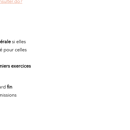
nsulter.do?
érale
si elles
é pour celles
iers exercices
tard
fin
mmissions