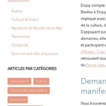
Associations
A
Erquy compte a
M
Autres
Basées à Erquy
implique aussi
A
I
Culture & loisirs
de la culture, 
R
I
Nautisme et Monde de la Mer
S’appuyant su
E
Patrimoine
domaines, elle
Solidarité
et participen
d’Erquy – Cap 
Sport et activités physiques
retrouvent tou
du
Forum des 
ARTICLES PAR CATÉGORIES
Demand
Associations
Culture
manife
Démocratie participative
Economie
Vous trouverez