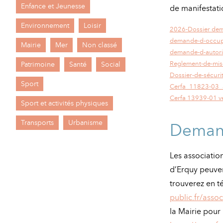
Enfance et Jeunesse
de manifestati
Environnement
Loisir
2026-Dossier dem
demande-d-occupa
Mairie
Mer
Non classé
demande-d-autori
Reglement-de-mise
Patrimoine
Santé
Social
Dossier-de-sécuri
Sport
Cerfa_11823-03_a
Cerfa 13939-01 v
Sport et activités physiques
Transports
Urbanisme
Demand
Les associati
d’Erquy peuven
trouverez en 
public.fr/asso
la Mairie pour