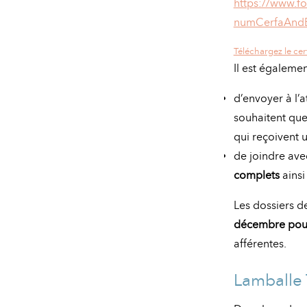
https://www.fo
numCerfaAndE
Téléchargez le cerf
Il est égaleme
d’envoyer à l’
souhaitent que 
qui reçoivent 
de joindre ave
complets
ainsi
Les dossiers d
décembre pour 
afférentes.
Lamballe 