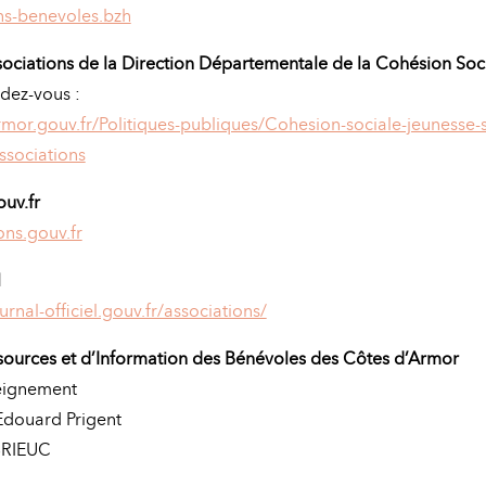
s-benevoles.bzh
ociations de la Direction Départementale de la Cohésion So
ndez-vous :
or.gouv.fr/Politiques-publiques/Cohesion-sociale-jeunesse-s
ssociations
ouv.fr
ns.gouv.fr
l
rnal-officiel.gouv.fr/associations/
sources et d’Information des Bénévoles des Côtes d’Armor
seignement
Edouard Prigent
BRIEUC