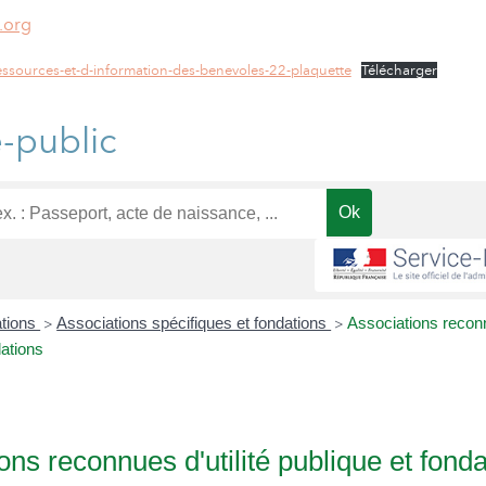
.org
ssources-et-d-information-des-benevoles-22-plaquette
Télécharger
e-public
ations
Associations spécifiques et fondations
Associations reconn
>
>
dations
ons reconnues d'utilité publique et fond