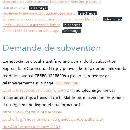
demande-d-autorisation-manifestation-sur-domaine-portuaire-
departemental
Télécharger
Reglement-de-mise-a-disposition-des-chalets
Télécharger
Dossier-de-sécurité-à-destination-des-organisateur- MàJ 2025
Télécharger
Cerfa_11823-03_autorisation_loterie
Télécharger
Cerfa 13939-01 vente au déballage
Télécharger
Demande de subvention
Les associations souhaitant faire une demande de subvention
auprès de la Commune d’Erquy peuvent la préparer en s’aidant du
modèle national
CERFA 12156*06
, que vous trouverez en
téléchargement sur la page
www.service-
public.fr/associations/vosdroits/R1271
, au téléchargement ci-
dessous ainsi qu’à l’accueil de la Mairie pour la version imprimée.
Il est également disponible au format pdf :
https://www.formulaires.service-
public.fr/gf/showFormulaireSignaletiqueConsulter.do?
numCerfaAndExtension=12156