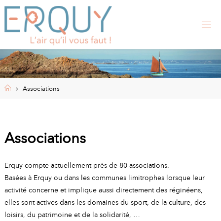
Skip
to
content
E
R
Q
U
Y
,
S
I
Home
Associations
T
E
O
F
F
I
Associations
C
I
E
L
Erquy compte actuellement près de 80 associations.
D
E
Basées à Erquy ou dans les communes limitrophes lorsque leur
L
A
activité concerne et implique aussi directement des réginéens,
elles sont actives dans les domaines du sport, de la culture, des
M
loisirs, du patrimoine et de la solidarité, …