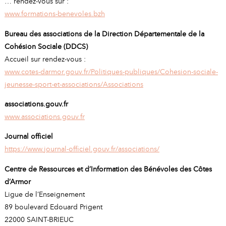
… rendez-vous sur :
www.formations-benevoles.bzh
Bureau des associations de la Direction Départementale de la
Cohésion Sociale (DDCS)
Accueil sur rendez-vous :
www.cotes-darmor.gouv.fr/Politiques-publiques/Cohesion-sociale-
jeunesse-sport-et-associations/Associations
associations.gouv.fr
www.associations.gouv.fr
Journal officiel
https://www.journal-officiel.gouv.fr/associations/
Centre de Ressources et d’Information des Bénévoles des Côtes
d’Armor
Ligue de l’Enseignement
89 boulevard Edouard Prigent
22000 SAINT-BRIEUC