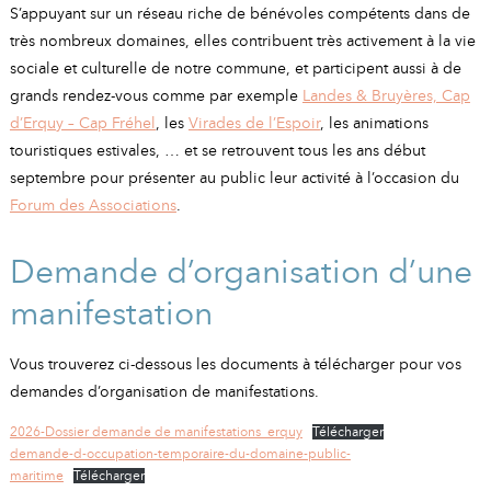
A
I
S’appuyant sur un réseau riche de bénévoles compétents dans de
R
I
E
très nombreux domaines, elles contribuent très activement à la vie
sociale et culturelle de notre commune, et participent aussi à de
grands rendez-vous comme par exemple
Landes & Bruyères, Cap
d’Erquy – Cap Fréhel
, les
Virades de l’Espoir
, les animations
touristiques estivales, … et se retrouvent tous les ans début
septembre pour présenter au public leur activité à l’occasion du
Forum des Associations
.
Demande d’organisation d’une
manifestation
Vous trouverez ci-dessous les documents à télécharger pour vos
demandes d’organisation de manifestations.
2026-Dossier demande de manifestations_erquy
Télécharger
demande-d-occupation-temporaire-du-domaine-public-
maritime
Télécharger