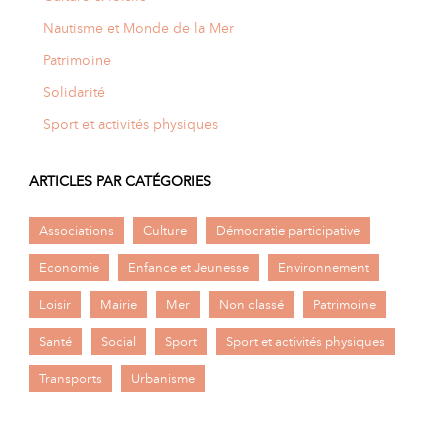
Nautisme et Monde de la Mer
Patrimoine
Solidarité
Sport et activités physiques
ARTICLES PAR CATÉGORIES
Associations
Culture
Démocratie participative
Economie
Enfance et Jeunesse
Environnement
Loisir
Mairie
Mer
Non classé
Patrimoine
Santé
Social
Sport
Sport et activités physiques
Transports
Urbanisme