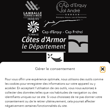
Gérer le consentement
Pour vous offrir une expérience optimale, nous utilisons des outils comme
les cookies pour enregistrer des informations sur votre appareil ou y
accéder. En acceptant l'utilisation de ces outils, vous nous autorisez à
collecter des données telles que vos habitudes de navigation ou des
identifiants uniques sur ce site. Si vous choisissez de ne pas donner votre
ACCESSIBILITÉ
|
AGENDA
|
ASSOCIATIONS
|
consentement ou de le retirer ultérieurement, cela pourrait affecter
CONTACTS
|
PUBLICATIONS
|
ESPACE PRESSE
|
négativement certaines fonctionnalités du site.