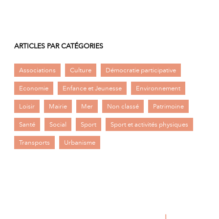
ARTICLES PAR CATÉGORIES
Associations
Culture
Démocratie participative
Economie
Enfance et Jeunesse
Environnement
Loisir
Mairie
Mer
Non classé
Patrimoine
Santé
Social
Sport
Sport et activités physiques
Transports
Urbanisme