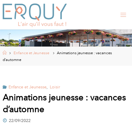
Skip
to
content
E
R
Q
U
Y
,
S
I
Home
Enfance et Jeunesse
Animations jeunesse : vacances
T
E
d’automne
O
F
F
I
C
I
Enfance et Jeunesse
,
Loisir
E
L
Animations jeunesse : vacances
D
E
d’automne
L
A
22/09/2022
M