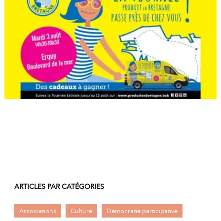
A
I
R
I
E
ARTICLES PAR CATÉGORIES
Associations
Culture
Démocratie participative