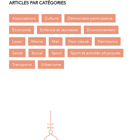
ARTICLES PAR CATÉGORIES
Associations
Culture
Démocratie participative
Economie
Enfance et Jeunesse
Environnement
Loisir
Mairie
Mer
Non classé
Patrimoine
Santé
Social
Sport
Sport et activités physiques
Transports
Urbanisme