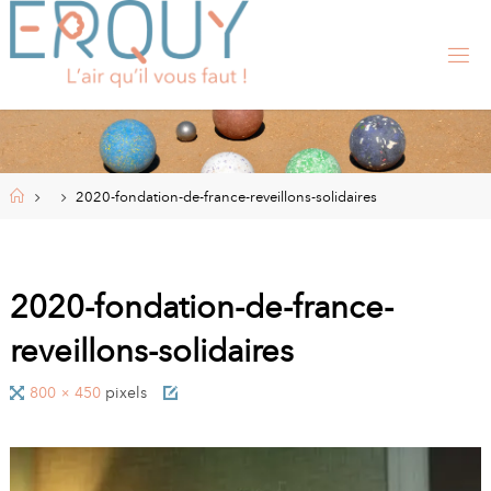
Skip
to
content
E
R
Q
U
Y
,
S
I
Home
2020-fondation-de-france-reveillons-solidaires
T
E
O
F
F
I
2020-fondation-de-france-
C
I
reveillons-solidaires
E
L
D
E
Full
800 × 450
pixels
L
A
size
M