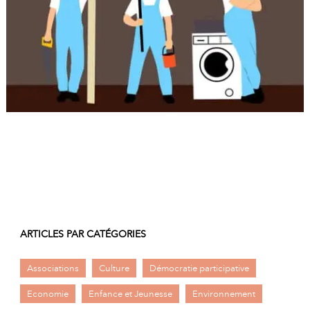
A
I
R
I
E
ARTICLES PAR CATÉGORIES
Associations
Culture
Démocratie participative
Economie
Enfance et Jeunesse
Environnement