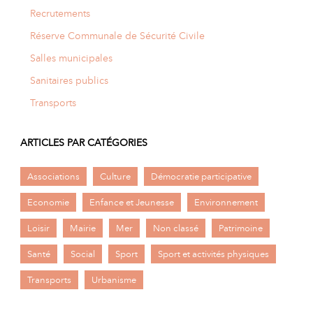
Recrutements
Réserve Communale de Sécurité Civile
Salles municipales
Sanitaires publics
Transports
ARTICLES PAR CATÉGORIES
Associations
Culture
Démocratie participative
Economie
Enfance et Jeunesse
Environnement
Loisir
Mairie
Mer
Non classé
Patrimoine
Santé
Social
Sport
Sport et activités physiques
Transports
Urbanisme