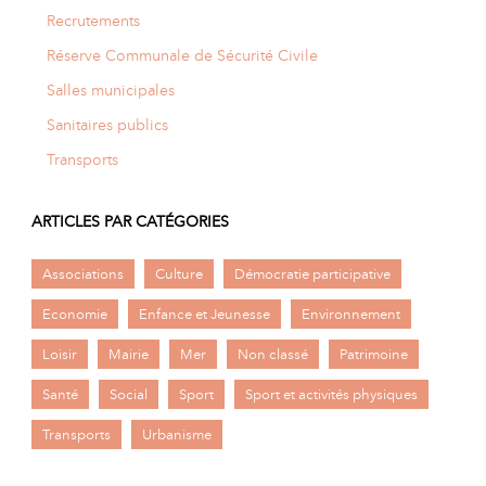
Recrutements
Réserve Communale de Sécurité Civile
Salles municipales
Sanitaires publics
Transports
ARTICLES PAR CATÉGORIES
Associations
Culture
Démocratie participative
Economie
Enfance et Jeunesse
Environnement
Loisir
Mairie
Mer
Non classé
Patrimoine
Santé
Social
Sport
Sport et activités physiques
Transports
Urbanisme