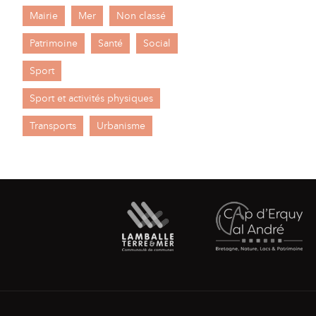
Mairie
Mer
Non classé
Patrimoine
Santé
Social
Sport
Sport et activités physiques
Transports
Urbanisme