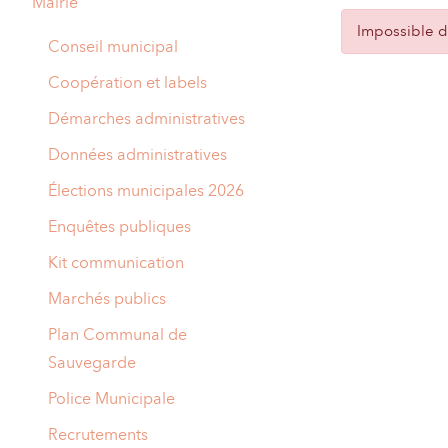
Mairie
A
Impossible de
M
Conseil municipal
A
I
Coopération et labels
R
I
Démarches administratives
E
Données administratives
Élections municipales 2026
Enquêtes publiques
Kit communication
Marchés publics
Plan Communal de
Sauvegarde
Police Municipale
Recrutements