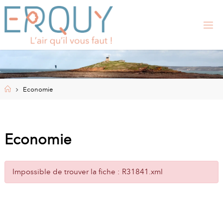
Skip
to
content
E
R
Q
U
Y
,
S
I
Home
Economie
T
E
O
F
F
I
Economie
C
I
E
L
Impossible de trouver la fiche : R31841.xml
D
E
L
A
M