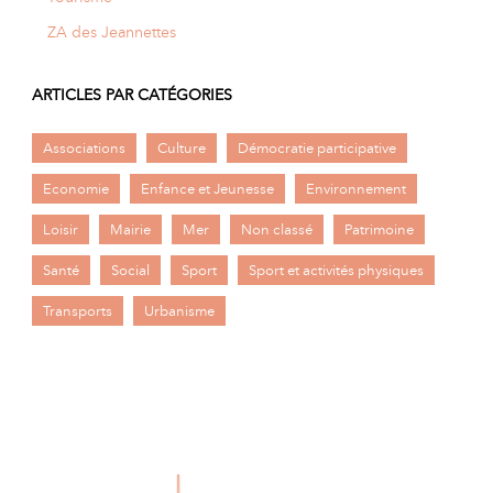
ZA des Jeannettes
ARTICLES PAR CATÉGORIES
Associations
Culture
Démocratie participative
Economie
Enfance et Jeunesse
Environnement
Loisir
Mairie
Mer
Non classé
Patrimoine
Santé
Social
Sport
Sport et activités physiques
Transports
Urbanisme