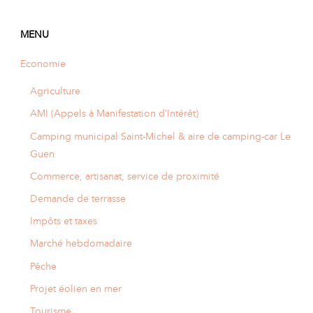
A
I
R
I
E
MENU
Economie
Agriculture
AMI (Appels à Manifestation d’Intérêt)
Camping municipal Saint-Michel & aire de camping-car Le
Guen
Commerce, artisanat, service de proximité
Demande de terrasse
Impôts et taxes
Marché hebdomadaire
Pêche
Projet éolien en mer
Tourisme