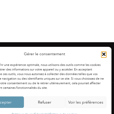
Gérer le consentement
frir une expérience optimale, nous utilisons des outils comme les cookies
trer des informations sur votre appareil ou y accéder. En acceptant
 de ces outils, vous nous autorisez à collecter des données telles que vos
 navigation ou des identifiants uniques sur ce site. Si vous choisissez de ne
otre consentement ou de le retirer ultérieurement, cela pourrait affecter
 certaines fonctionnalités du site.
NS LÉGALES
|
POLITIQUE DE CONFIDENTIALITÉ
cepter
Refuser
Voir les préférences
Powered by
Fluida
&
WordPress.