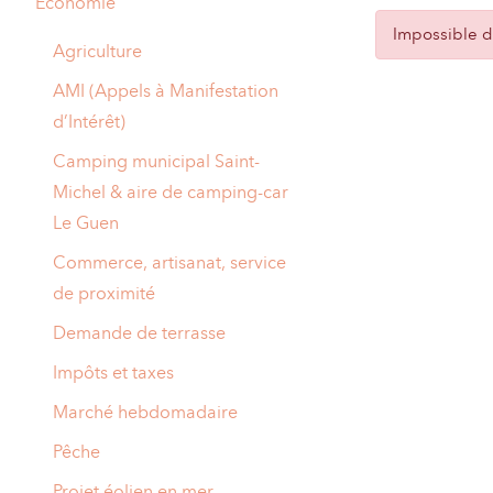
Economie
A
Impossible de
M
Agriculture
A
I
AMI (Appels à Manifestation
d’Intérêt)
R
I
Camping municipal Saint-
E
Michel & aire de camping-car
Le Guen
Commerce, artisanat, service
de proximité
Demande de terrasse
Impôts et taxes
Marché hebdomadaire
Pêche
Projet éolien en mer