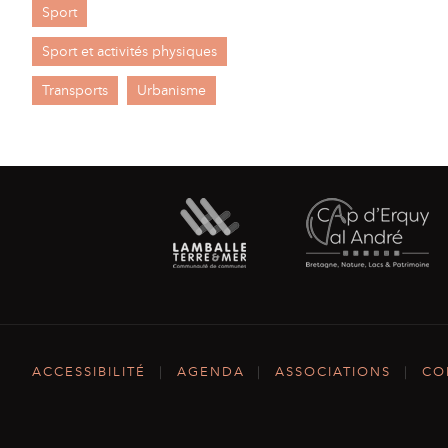
Sport
Sport et activités physiques
Transports
Urbanisme
ACCESSIBILITÉ
|
AGENDA
|
ASSOCIATIONS
|
CO