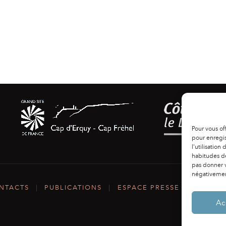
Pour vous of
pour enregis
l'utilisation
habitudes de
pas donner v
négativement
NTACTS
|
PUBLICATIONS
|
ESPACE PRESSE
|
MENTIO
Ac