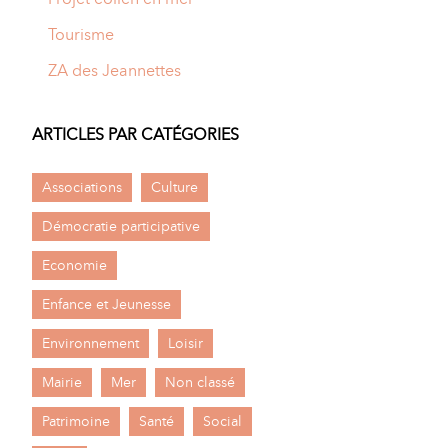
Tourisme
ZA des Jeannettes
ARTICLES PAR CATÉGORIES
Associations
Culture
Démocratie participative
Economie
Enfance et Jeunesse
Environnement
Loisir
Mairie
Mer
Non classé
Patrimoine
Santé
Social