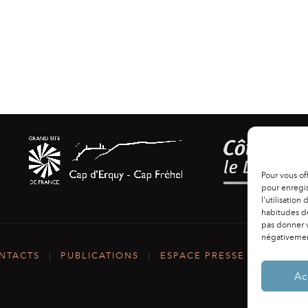
Pour vous of
pour enregis
l'utilisation
habitudes de
pas donner v
négativement
NTACTS
|
PUBLICATIONS
|
ESPACE PRESSE
|
MENTIO
Ac