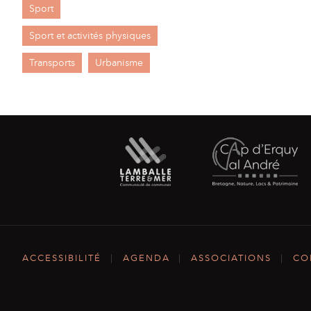
Sport
Sport et activités physiques
Transports
Urbanisme
ACCESSIBILITÉ
|
AGENDA
|
ASSOCIATIONS
|
CO