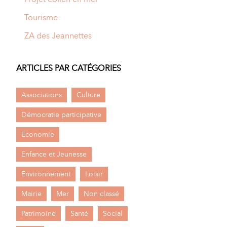
Tourisme
ZA des Jeannettes
ARTICLES PAR CATÉGORIES
Associations
Culture
Démocratie participative
Economie
Enfance et Jeunesse
Environnement
Loisir
Mairie
Mer
Non classé
Patrimoine
Santé
Social