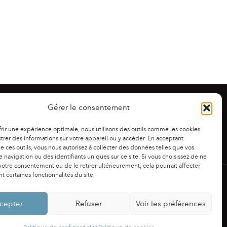
Gérer le consentement
frir une expérience optimale, nous utilisons des outils comme les cookies
trer des informations sur votre appareil ou y accéder. En acceptant
 de ces outils, vous nous autorisez à collecter des données telles que vos
 navigation ou des identifiants uniques sur ce site. Si vous choisissez de ne
otre consentement ou de le retirer ultérieurement, cela pourrait affecter
 certaines fonctionnalités du site.
NS LÉGALES
|
POLITIQUE DE CONFIDENTIALITÉ
cepter
Refuser
Voir les préférences
Powered by
Fluida
&
WordPress.