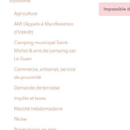
Economie
A
Impossible de
M
Agriculture
A
I
AMI (Appels à Manifestation
d’Intérêt)
R
I
Camping municipal Saint-
E
Michel & aire de camping-car
Le Guen
Commerce, artisanat, service
de proximité
Demande de terrasse
Impôts et taxes
Marché hebdomadaire
Pêche
Projet éolien en mer