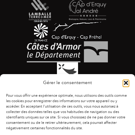
Gérer le consentement
Pour vous offrir une expérience optimale, nous utilisons des outils comme
les cookies pour enregistrer des informations sur votre appareil ou y
accéder. En acceptant l'utilisation de ces outils, vous nous autorisez à
collecter des données telles que vos habitudes de navigation ou des
identifiants uniques sur ce site. Si vous choisissez de ne pas donner votre
ACCESSIBILITÉ
|
AGENDA
|
ASSOCIATIONS
|
consentement ou de le retirer ultérieurement, cela pourrait affecter
CONTACTS
|
PUBLICATIONS
|
ESPACE PRESSE
|
négativement certaines fonctionnalités du site.
MENTIONS LÉGALES
|