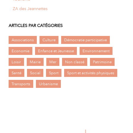
ZA des Jeannettes
ARTICLES PAR CATÉGORIES
Associations
Culture
Démocratie participative
Economie
Enfance et Jeunesse
Environnement
Loisir
Mairie
Mer
Non classé
Patrimoine
Santé
Social
Sport
Sport et activités physiques
Transports
Urbanisme