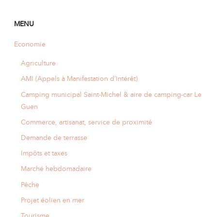
A
I
R
I
E
MENU
Economie
Agriculture
AMI (Appels à Manifestation d’Intérêt)
Camping municipal Saint-Michel & aire de camping-car Le
Guen
Commerce, artisanat, service de proximité
Demande de terrasse
Impôts et taxes
Marché hebdomadaire
Pêche
Projet éolien en mer
Tourisme