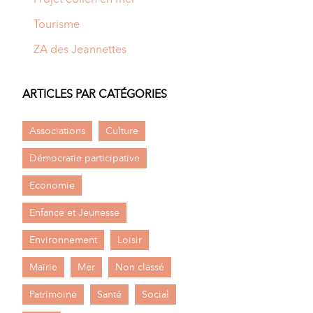
Tourisme
ZA des Jeannettes
ARTICLES PAR CATÉGORIES
Associations
Culture
Démocratie participative
Economie
Enfance et Jeunesse
Environnement
Loisir
Mairie
Mer
Non classé
Patrimoine
Santé
Social