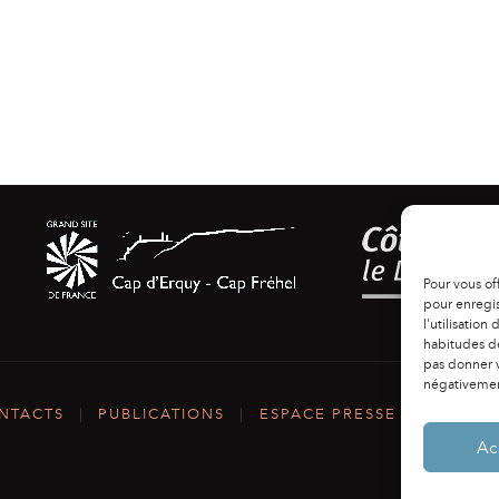
Pour vous of
pour enregis
l'utilisation
habitudes de
pas donner v
négativement
NTACTS
|
PUBLICATIONS
|
ESPACE PRESSE
|
MENTIO
Ac