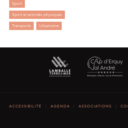
Sport
Sport et activités physiques
Transports
Urbanisme
ACCESSIBILITÉ
|
AGENDA
|
ASSOCIATIONS
|
CO