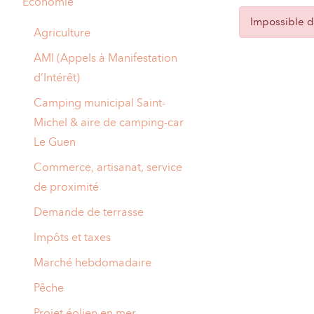
Economie
A
Impossible de
M
Agriculture
A
I
AMI (Appels à Manifestation
d’Intérêt)
R
I
Camping municipal Saint-
E
Michel & aire de camping-car
Le Guen
Commerce, artisanat, service
de proximité
Demande de terrasse
Impôts et taxes
Marché hebdomadaire
Pêche
Projet éolien en mer