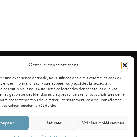
Gérer le consentement
frir une expérience optimale, nous utilisons des outils comme les cookies
trer des informations sur votre appareil ou y accéder. En acceptant
 de ces outils, vous nous autorisez à collecter des données telles que vos
 navigation ou des identifiants uniques sur ce site. Si vous choisissez de ne
otre consentement ou de le retirer ultérieurement, cela pourrait affecter
 certaines fonctionnalités du site.
NS LÉGALES
|
POLITIQUE DE CONFIDENTIALITÉ
cepter
Refuser
Voir les préférences
Powered by
Fluida
&
WordPress.