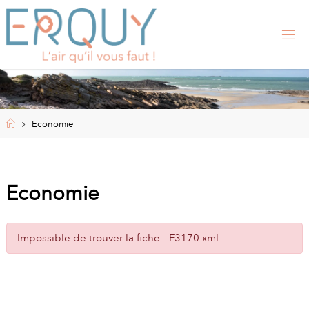
Skip
to
content
E
R
Q
U
Y
,
S
I
Home
Economie
T
E
O
F
F
I
Economie
C
I
E
L
Impossible de trouver la fiche : F3170.xml
D
E
L
A
M