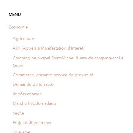
A
I
R
I
E
MENU
Economie
Agriculture
AMI (Appels à Manifestation d’Intérêt)
Camping municipal Saint-Michel & aire de camping-car Le
Guen
Commerce, artisanat, service de proximité
Demande de terrasse
Impôts et taxes
Marché hebdomadaire
Pêche
Projet éolien en mer
Tourisme