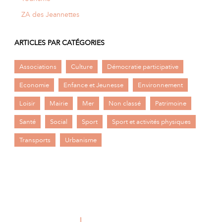
ZA des Jeannettes
ARTICLES PAR CATÉGORIES
Associations
Culture
Démocratie participative
Economie
Enfance et Jeunesse
Environnement
Loisir
Mairie
Mer
Non classé
Patrimoine
Santé
Social
Sport
Sport et activités physiques
Transports
Urbanisme