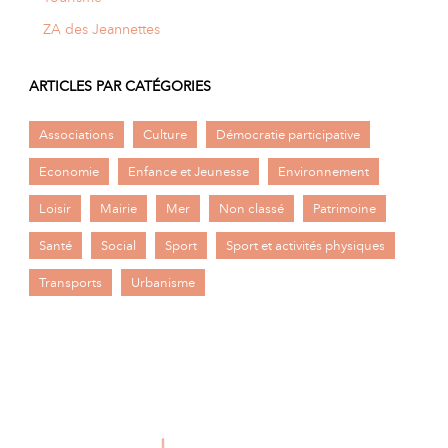
ZA des Jeannettes
ARTICLES PAR CATÉGORIES
Associations
Culture
Démocratie participative
Economie
Enfance et Jeunesse
Environnement
Loisir
Mairie
Mer
Non classé
Patrimoine
Santé
Social
Sport
Sport et activités physiques
Transports
Urbanisme