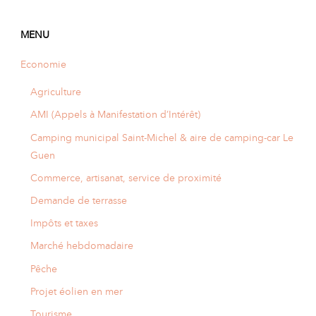
A
I
R
I
E
MENU
Economie
Agriculture
AMI (Appels à Manifestation d’Intérêt)
Camping municipal Saint-Michel & aire de camping-car Le
Guen
Commerce, artisanat, service de proximité
Demande de terrasse
Impôts et taxes
Marché hebdomadaire
Pêche
Projet éolien en mer
Tourisme