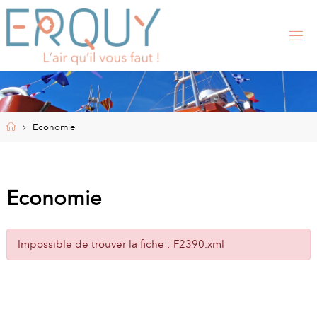
Skip
to
content
E
R
Q
U
Y
,
S
I
Home
Economie
T
E
O
F
F
I
Economie
C
I
E
L
Impossible de trouver la fiche : F2390.xml
D
E
L
A
M