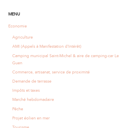
A
I
R
I
E
MENU
Economie
Agriculture
AMI (Appels à Manifestation d’Intérêt)
Camping municipal Saint-Michel & aire de camping-car Le
Guen
Commerce, artisanat, service de proximité
Demande de terrasse
Impôts et taxes
Marché hebdomadaire
Pêche
Projet éolien en mer
Tourisme