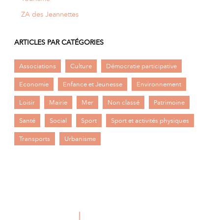
ZA des Jeannettes
ARTICLES PAR CATÉGORIES
Associations
Culture
Démocratie participative
Economie
Enfance et Jeunesse
Environnement
Loisir
Mairie
Mer
Non classé
Patrimoine
Santé
Social
Sport
Sport et activités physiques
Transports
Urbanisme