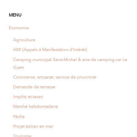
A
I
R
I
E
MENU
Economie
Agriculture
AMI (Appels à Manifestation d’Intérêt)
Camping municipal Saint-Michel & aire de camping-car Le
Guen
Commerce, artisanat, service de proximité
Demande de terrasse
Impôts et taxes
Marché hebdomadaire
Pêche
Projet éolien en mer
Tourisme