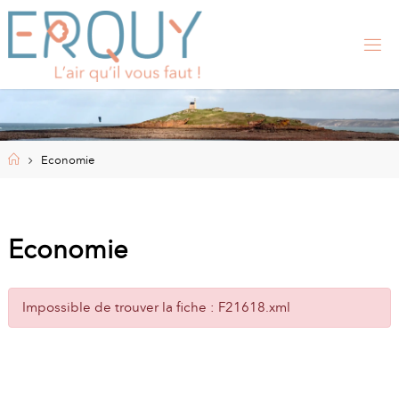
Skip
to
content
E
R
Q
U
Y
,
S
I
Home
Economie
T
E
O
F
F
I
Economie
C
I
E
L
Impossible de trouver la fiche : F21618.xml
D
E
L
A
M