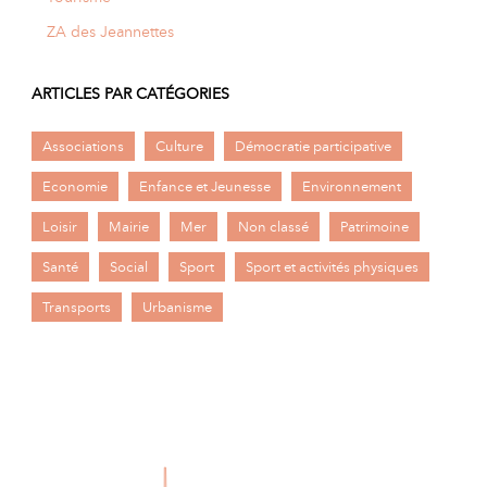
ZA des Jeannettes
ARTICLES PAR CATÉGORIES
Associations
Culture
Démocratie participative
Economie
Enfance et Jeunesse
Environnement
Loisir
Mairie
Mer
Non classé
Patrimoine
Santé
Social
Sport
Sport et activités physiques
Transports
Urbanisme