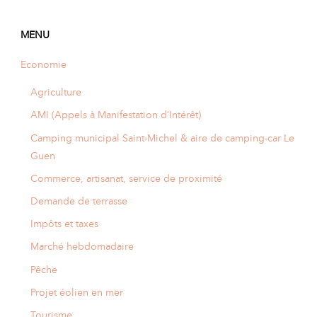
A
I
R
I
E
MENU
Economie
Agriculture
AMI (Appels à Manifestation d’Intérêt)
Camping municipal Saint-Michel & aire de camping-car Le
Guen
Commerce, artisanat, service de proximité
Demande de terrasse
Impôts et taxes
Marché hebdomadaire
Pêche
Projet éolien en mer
Tourisme