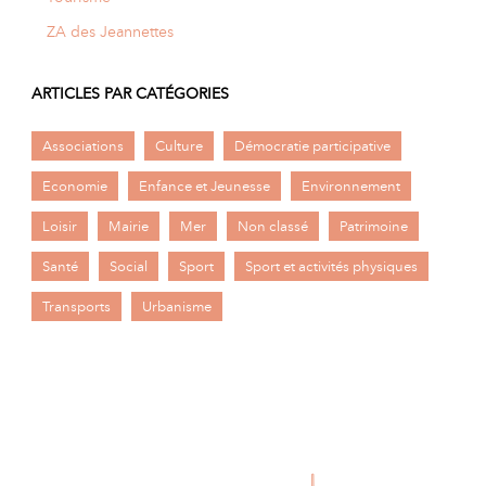
ZA des Jeannettes
ARTICLES PAR CATÉGORIES
Associations
Culture
Démocratie participative
Economie
Enfance et Jeunesse
Environnement
Loisir
Mairie
Mer
Non classé
Patrimoine
Santé
Social
Sport
Sport et activités physiques
Transports
Urbanisme