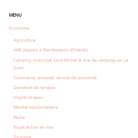
A
I
R
I
E
MENU
Economie
Agriculture
AMI (Appels à Manifestation d’Intérêt)
Camping municipal Saint-Michel & aire de camping-car Le
Guen
Commerce, artisanat, service de proximité
Demande de terrasse
Impôts et taxes
Marché hebdomadaire
Pêche
Projet éolien en mer
Tourisme