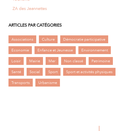
ZA des Jeannettes
ARTICLES PAR CATÉGORIES
Associations
Culture
Démocratie participative
Economie
Enfance et Jeunesse
Environnement
Loisir
Mairie
Mer
Non classé
Patrimoine
Santé
Social
Sport
Sport et activités physiques
Transports
Urbanisme