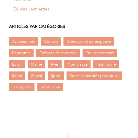
ZA des Jeannettes
ARTICLES PAR CATÉGORIES
Associations
Culture
Démocratie participative
Economie
Enfance et Jeunesse
Environnement
Loisir
Mairie
Mer
Non classé
Patrimoine
Santé
Social
Sport
Sport et activités physiques
Transports
Urbanisme