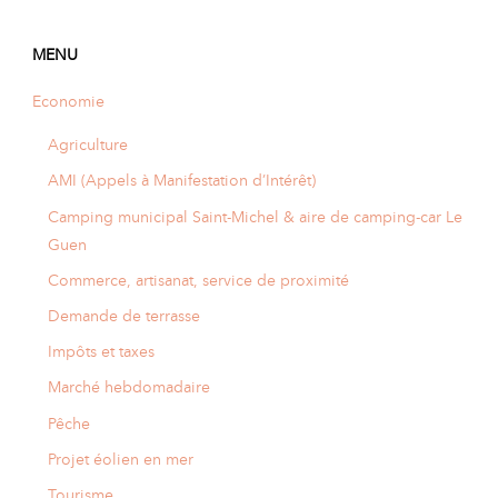
A
I
R
I
E
MENU
Economie
Agriculture
AMI (Appels à Manifestation d’Intérêt)
Camping municipal Saint-Michel & aire de camping-car Le
Guen
Commerce, artisanat, service de proximité
Demande de terrasse
Impôts et taxes
Marché hebdomadaire
Pêche
Projet éolien en mer
Tourisme