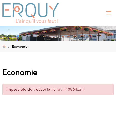
Skip
to
content
E
R
Q
U
Y
,
S
I
Home
Economie
T
E
O
F
F
I
Economie
C
I
E
L
Impossible de trouver la fiche : F10864.xml
D
E
L
A
M