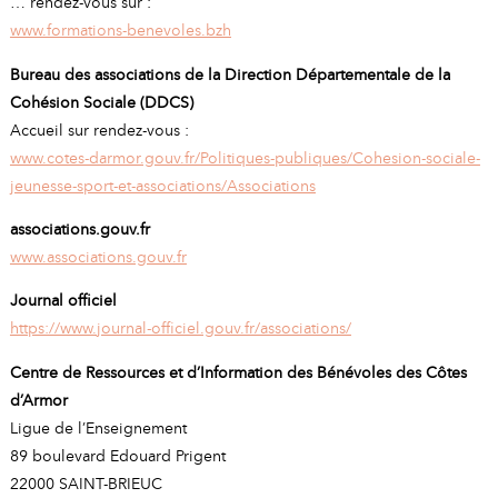
… rendez-vous sur :
www.formations-benevoles.bzh
Bureau des associations de la Direction Départementale de la
Cohésion Sociale (DDCS)
Accueil sur rendez-vous :
www.cotes-darmor.gouv.fr/Politiques-publiques/Cohesion-sociale-
jeunesse-sport-et-associations/Associations
associations.gouv.fr
www.associations.gouv.fr
Journal officiel
https://www.journal-officiel.gouv.fr/associations/
Centre de Ressources et d’Information des Bénévoles des Côtes
d’Armor
Ligue de l’Enseignement
89 boulevard Edouard Prigent
22000 SAINT-BRIEUC