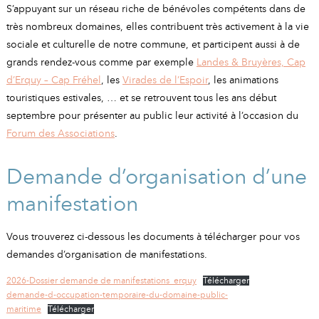
A
I
S’appuyant sur un réseau riche de bénévoles compétents dans de
R
I
E
très nombreux domaines, elles contribuent très activement à la vie
sociale et culturelle de notre commune, et participent aussi à de
grands rendez-vous comme par exemple
Landes & Bruyères, Cap
d’Erquy – Cap Fréhel
, les
Virades de l’Espoir
, les animations
touristiques estivales, … et se retrouvent tous les ans début
septembre pour présenter au public leur activité à l’occasion du
Forum des Associations
.
Demande d’organisation d’une
manifestation
Vous trouverez ci-dessous les documents à télécharger pour vos
demandes d’organisation de manifestations.
2026-Dossier demande de manifestations_erquy
Télécharger
demande-d-occupation-temporaire-du-domaine-public-
maritime
Télécharger