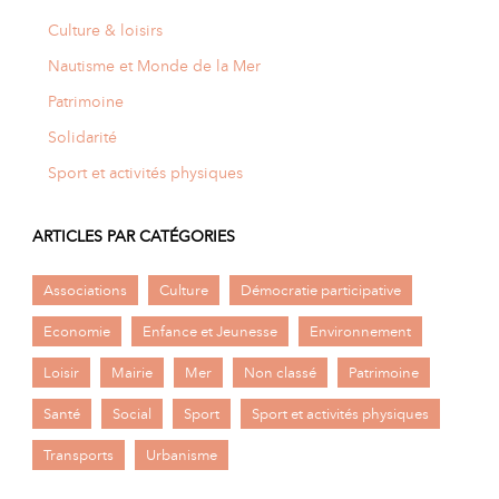
Culture & loisirs
Nautisme et Monde de la Mer
Patrimoine
Solidarité
Sport et activités physiques
ARTICLES PAR CATÉGORIES
Associations
Culture
Démocratie participative
Economie
Enfance et Jeunesse
Environnement
Loisir
Mairie
Mer
Non classé
Patrimoine
Santé
Social
Sport
Sport et activités physiques
Transports
Urbanisme