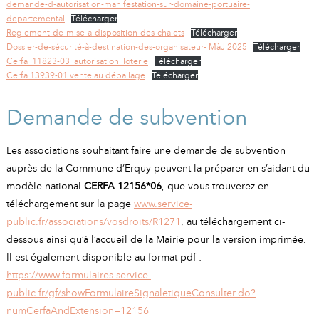
demande-d-autorisation-manifestation-sur-domaine-portuaire-
departemental
Télécharger
Reglement-de-mise-a-disposition-des-chalets
Télécharger
Dossier-de-sécurité-à-destination-des-organisateur- MàJ 2025
Télécharger
Cerfa_11823-03_autorisation_loterie
Télécharger
Cerfa 13939-01 vente au déballage
Télécharger
Demande de subvention
Les associations souhaitant faire une demande de subvention
auprès de la Commune d’Erquy peuvent la préparer en s’aidant du
modèle national
CERFA 12156*06
, que vous trouverez en
téléchargement sur la page
www.service-
public.fr/associations/vosdroits/R1271
, au téléchargement ci-
dessous ainsi qu’à l’accueil de la Mairie pour la version imprimée.
Il est également disponible au format pdf :
https://www.formulaires.service-
public.fr/gf/showFormulaireSignaletiqueConsulter.do?
numCerfaAndExtension=12156