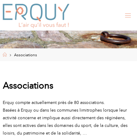
Skip
to
content
E
R
Q
U
Y
,
S
I
Home
Associations
T
E
O
F
F
I
Associations
C
I
E
L
Erquy compte actuellement près de 80 associations.
D
E
Basées à Erquy ou dans les communes limitrophes lorsque leur
L
A
activité concerne et implique aussi directement des réginéens,
elles sont actives dans les domaines du sport, de la culture, des
M
loisirs, du patrimoine et de la solidarité, …