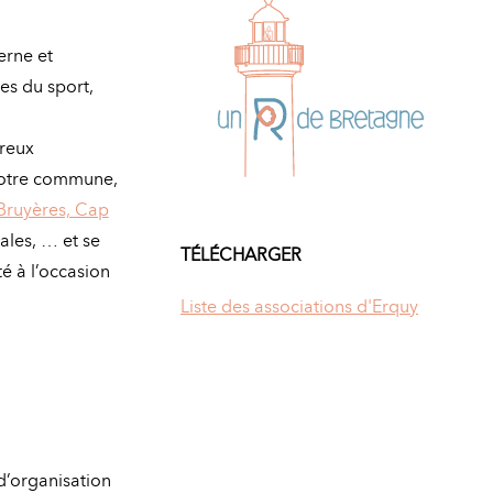
erne et
es du sport,
reux
 notre commune,
Bruyères, Cap
vales, … et se
TÉLÉCHARGER
é à l’occasion
Liste des associations d'Erquy
d’organisation