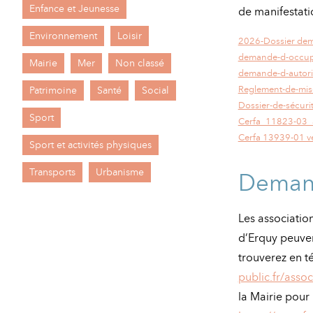
Enfance et Jeunesse
de manifestati
Environnement
Loisir
2026-Dossier dem
demande-d-occupa
Mairie
Mer
Non classé
demande-d-autori
Reglement-de-mise
Patrimoine
Santé
Social
Dossier-de-sécuri
Sport
Cerfa_11823-03_a
Cerfa 13939-01 v
Sport et activités physiques
Transports
Urbanisme
Demand
Les associati
d’Erquy peuven
trouverez en 
public.fr/asso
la Mairie pour