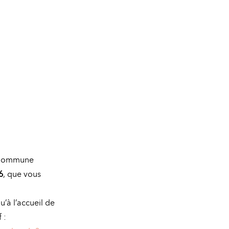
a Commune
6
, que vous
u’à l’accueil de
 :