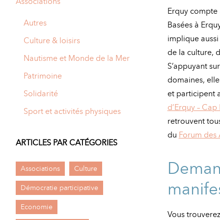
Associations
A
Erquy compte a
M
Autres
Basées à Erquy
implique aussi
A
I
Culture & loisirs
de la culture, 
R
I
Nautisme et Monde de la Mer
S’appuyant su
E
Patrimoine
domaines, elle
Solidarité
et participen
d’Erquy – Cap 
Sport et activités physiques
retrouvent tou
du
Forum des 
ARTICLES PAR CATÉGORIES
Demand
Associations
Culture
manife
Démocratie participative
Economie
Vous trouverez