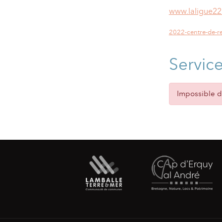
www.laligue22
2022-centre-de-re
Servic
Impossible de