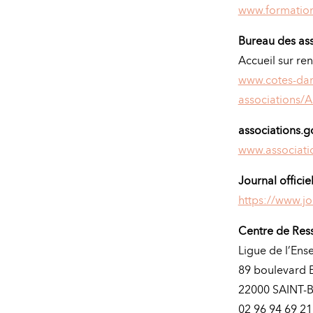
www.formation
Bureau des ass
Accueil sur re
www.cotes-darm
associations/A
associations.g
www.associatio
Journal officie
https://www.jou
Centre de Res
Ligue de l’En
89 boulevard 
22000 SAINT-
02 96 94 69 21