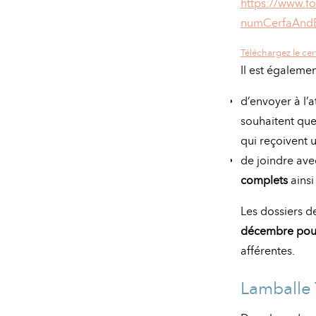
https://www.fo
numCerfaAndE
Téléchargez le cerf
Il est égaleme
d’envoyer à l’
souhaitent que 
qui reçoivent 
de joindre ave
complets
ainsi
Les dossiers d
décembre pour 
afférentes.
Lamballe 