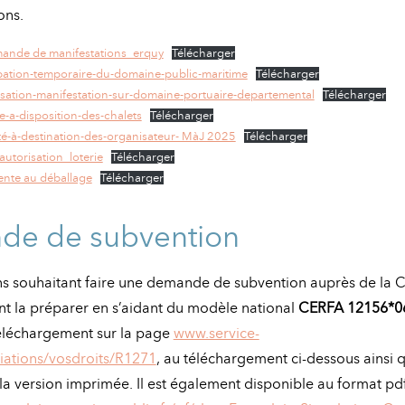
ons.
ande de manifestations_erquy
Télécharger
tion-temporaire-du-domaine-public-maritime
Télécharger
sation-manifestation-sur-domaine-portuaire-departemental
Télécharger
-a-disposition-des-chalets
Télécharger
té-à-destination-des-organisateur- MàJ 2025
Télécharger
utorisation_loterie
Télécharger
ente au déballage
Télécharger
e de subvention
ons souhaitant faire une demande de subvention auprès de l
t la préparer en s’aidant du modèle national
CERFA 12156*0
téléchargement sur la page
www.service-
ciations/vosdroits/R1271
, au téléchargement ci-dessous ainsi q
 la version imprimée. Il est également disponible au format pdf