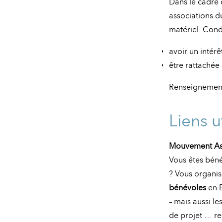
Dans le cadre
associations du
matériel. Condi
avoir un intérê
être rattachée
Renseignemen
Liens u
Mouvement Ass
Vous êtes bén
? Vous organis
bénévoles
en B
– mais aussi le
de projet … re