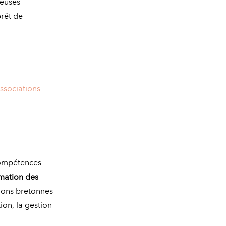
reuses
prêt de
ssociations
compétences
rmation des
tions bretonnes
ion, la gestion