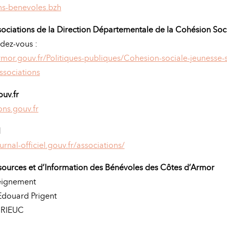
s-benevoles.bzh
ociations de la Direction Départementale de la Cohésion So
ndez-vous :
or.gouv.fr/Politiques-publiques/Cohesion-sociale-jeunesse-s
ssociations
ouv.fr
ns.gouv.fr
l
rnal-officiel.gouv.fr/associations/
sources et d’Information des Bénévoles des Côtes d’Armor
seignement
Edouard Prigent
BRIEUC