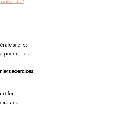
nsulter.do?
érale
si elles
é pour celles
iers exercices
tard
fin
mmissions