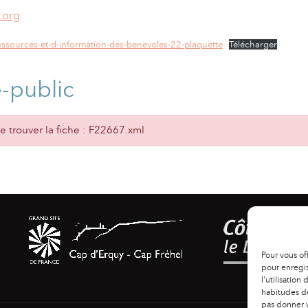
.org
ssources-et-d-information-des-benevoles-22-plaquette
Télécharger
e-public
 trouver la fiche : F22667.xml
Pour vous of
pour enregis
l'utilisation
habitudes de
pas donner v