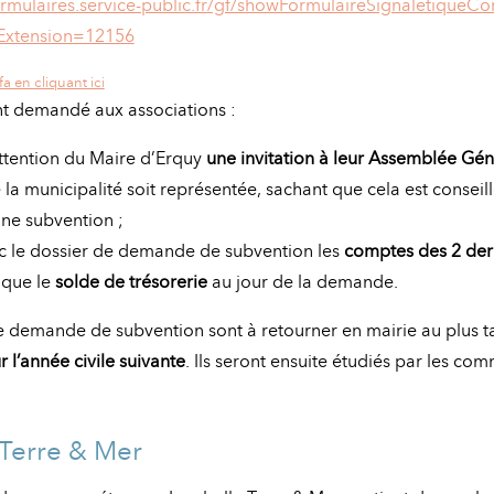
rmulaires.service-public.fr/gf/showFormulaireSignaletiqueCo
xtension=12156
a en cliquant ici
nt demandé aux associations :
attention du Maire d’Erquy
une invitation à leur Assemblée Gén
la municipalité soit représentée, sachant que cela est conseill
une subvention ;
c le dossier de demande de subvention les
comptes des 2 dern
 que le
solde de trésorerie
au jour de la demande.
e demande de subvention sont à retourner en mairie au plus 
l’année civile suivante
. Ils seront ensuite étudiés par les co
Terre & Mer