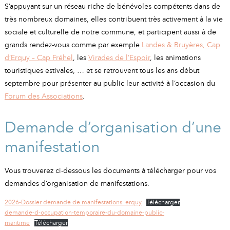
A
I
S’appuyant sur un réseau riche de bénévoles compétents dans de
R
I
E
très nombreux domaines, elles contribuent très activement à la vie
sociale et culturelle de notre commune, et participent aussi à de
grands rendez-vous comme par exemple
Landes & Bruyères, Cap
d’Erquy – Cap Fréhel
, les
Virades de l’Espoir
, les animations
touristiques estivales, … et se retrouvent tous les ans début
septembre pour présenter au public leur activité à l’occasion du
Forum des Associations
.
Demande d’organisation d’une
manifestation
Vous trouverez ci-dessous les documents à télécharger pour vos
demandes d’organisation de manifestations.
2026-Dossier demande de manifestations_erquy
Télécharger
demande-d-occupation-temporaire-du-domaine-public-
maritime
Télécharger