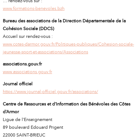
… rendez-vous sur :
www.formations-benevoles.bzh
Bureau des associations de la Direction Départementale de la
Cohésion Sociale (DDCS)
Accueil sur rendez-vous :
www.cotes-darmor.gouv.fr/Politiques-publiques/Cohesion-sociale-
jeunesse-sport-et-associations/Associations
associations.gouv.fr
www.associations.gouv.fr
Journal officiel
https://www.journal-officiel.gouv.fr/associations/
Centre de Ressources et d’Information des Bénévoles des Côtes
d’Armor
Ligue de l’Enseignement
89 boulevard Edouard Prigent
22000 SAINT-BRIEUC