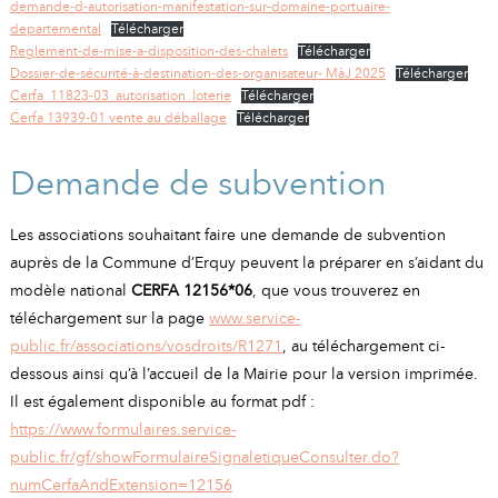
demande-d-autorisation-manifestation-sur-domaine-portuaire-
departemental
Télécharger
Reglement-de-mise-a-disposition-des-chalets
Télécharger
Dossier-de-sécurité-à-destination-des-organisateur- MàJ 2025
Télécharger
Cerfa_11823-03_autorisation_loterie
Télécharger
Cerfa 13939-01 vente au déballage
Télécharger
Demande de subvention
Les associations souhaitant faire une demande de subvention
auprès de la Commune d’Erquy peuvent la préparer en s’aidant du
modèle national
CERFA 12156*06
, que vous trouverez en
téléchargement sur la page
www.service-
public.fr/associations/vosdroits/R1271
, au téléchargement ci-
dessous ainsi qu’à l’accueil de la Mairie pour la version imprimée.
Il est également disponible au format pdf :
https://www.formulaires.service-
public.fr/gf/showFormulaireSignaletiqueConsulter.do?
numCerfaAndExtension=12156