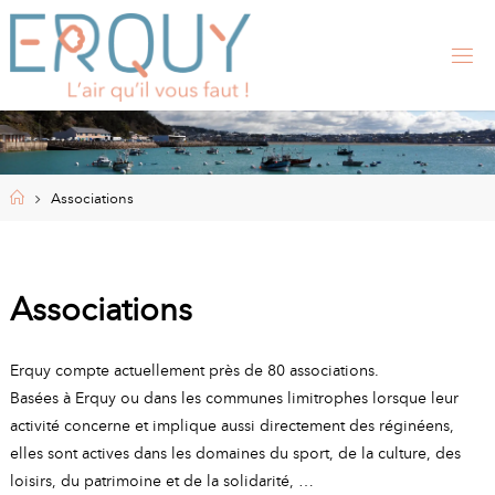
Skip
to
content
E
R
Q
U
Y
,
S
I
Home
Associations
T
E
O
F
F
I
Associations
C
I
E
L
Erquy compte actuellement près de 80 associations.
D
E
Basées à Erquy ou dans les communes limitrophes lorsque leur
L
A
activité concerne et implique aussi directement des réginéens,
elles sont actives dans les domaines du sport, de la culture, des
M
loisirs, du patrimoine et de la solidarité, …